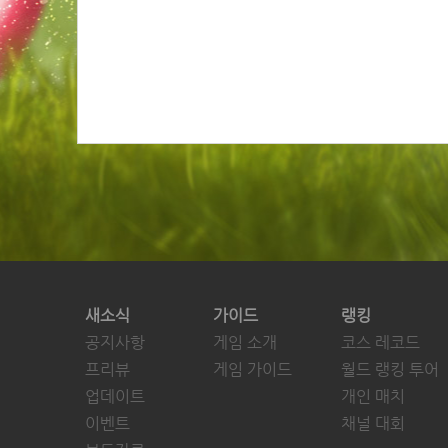
새소식
가이드
랭킹
공지사항
게임 소개
코스 레코드
프리뷰
게임 가이드
월드 랭킹 투어
업데이트
개인 매치
이벤트
채널 대회