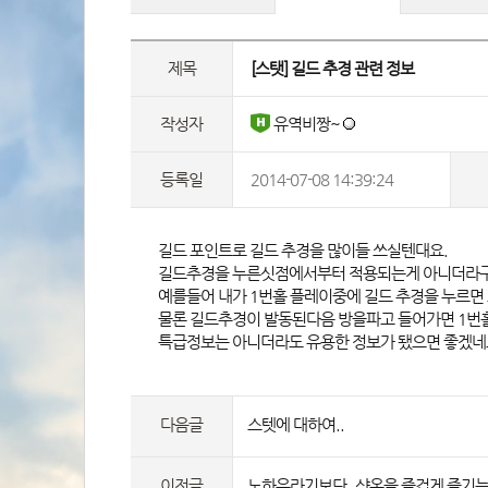
제목
 [스탯] 길드 추경 관련 정보 
작성자
 유역비짱~ 
등록일
2014-07-08 14:39:24
 길드 포인트로 길드 추경을 많이들 쓰실텐대요.
길드추경을 누른싯점에서부터 적용되는게 아니더라구
예를들어 내가 1번홀 플레이중에 길드 추경을 누르면 
물론 길드추경이 발동된다음 방을파고 들어가면 1번
특급정보는 아니더라도 유용한 정보가 됐으면 좋겠네요
다음글
스텟에 대하여..
이전글
노하우라기보단,,샷온을 즐겁게 즐기는 