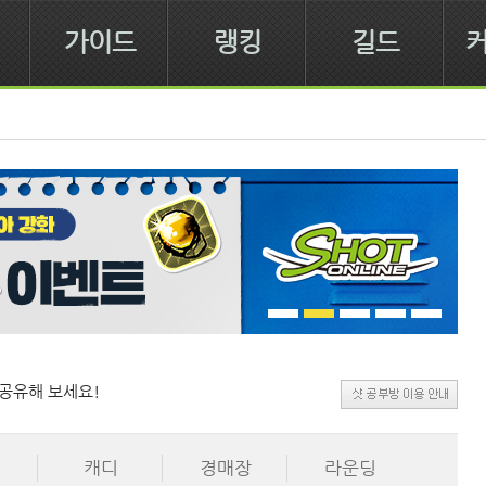
가이드
랭킹
길드
공유해 보세요!
캐디
경매장
라운딩