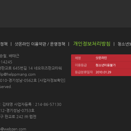
개인정보처리방침
|
|
|
 정책
샷온라인 이용약관
 / 
운영정책
청소년
 
김승철, 배태근
14245 
왕판교로 645번길 14 네오위즈판교타워
elp@helppmang.com
10-경기성남-0562호 [
사업자정보확인
]
erved. 
 김태영 사업자등록 : 214-86-57130 
12-경기성남-0753호 
구 판교로 242 ㈜ 웹젠 
p@webzen.com 