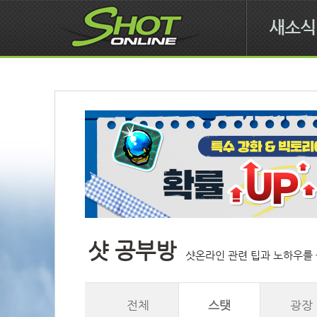
새소식
샷 공부방
샷온라인 관련 팁과 노하우를 
전체
스탯
광장