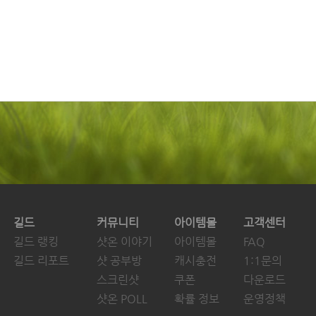
길드
커뮤니티
아이템몰
고객센터
길드 랭킹
샷온 이야기
아이템몰
FAQ
길드 리포트
샷 공부방
캐시충전
1:1문의
스크린샷
쿠폰
다운로드
샷온 POLL
확률 정보
운영정책