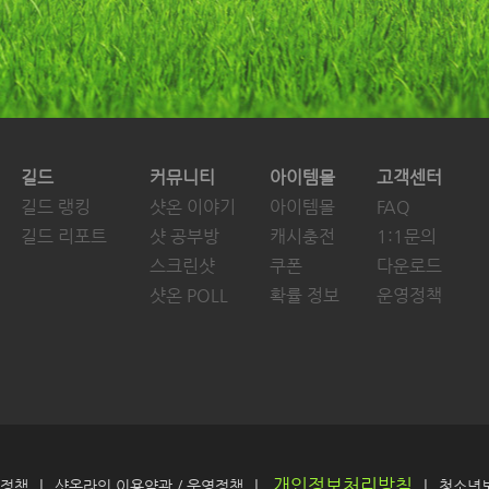
길드
커뮤니티
아이템몰
고객센터
길드 랭킹
샷온 이야기
아이템몰
FAQ
길드 리포트
샷 공부방
캐시충전
1:1문의
스크린샷
쿠폰
다운로드
샷온 POLL
확률 정보
운영정책
개인정보처리방침
|
|
|
 정책
샷온라인 이용약관
 / 
운영정책
청소년
 