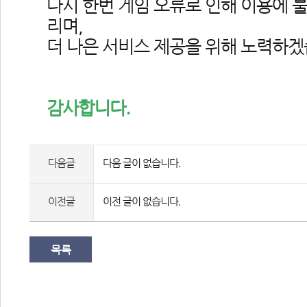
다시 한번 게임 오류로 인해 이용에 불
리며,
더 나은 서비스 제공을 위해 노력하겠
감사합니다.
다음글
다음 글이 없습니다.
이전글
이전 글이 없습니다.
목록