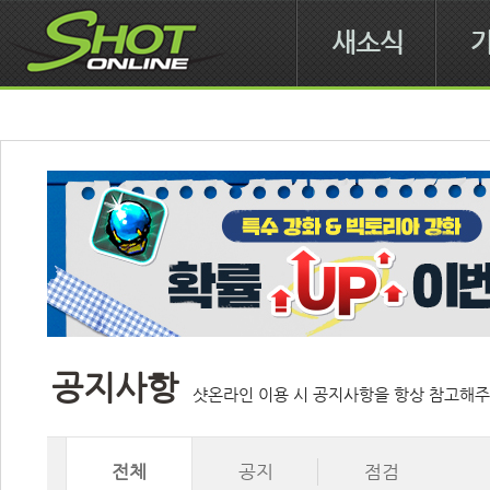
새소식
공지사항
샷온라인 이용 시 공지사항을 항상 참고해주
전체
공지
점검