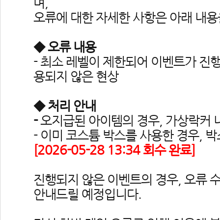
며,
오류에 대한 자세한 사항은 아래 내용
◆ 오류 내용
- 최소 레벨이 제한되어 이벤트가 진
용되지 않은 현상
◆ 처리 안내
- 
오지급된 아이템의 경우, 가상락커 
- 이미 코스튬 박스를 사용한 경우, 
[2026-05-28 13:34 회수 완료]
진행되지 않은 이벤트의 경우, 오류 수
안내드릴 예정입니다.