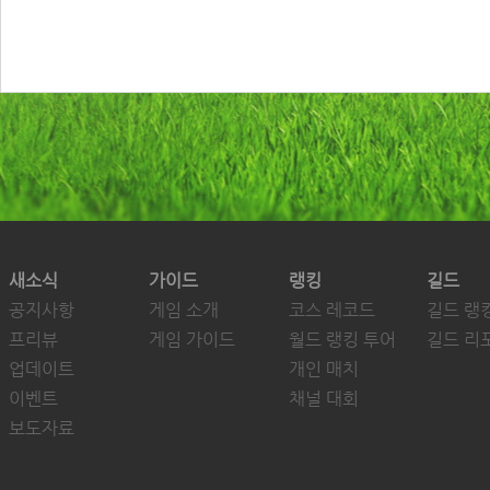
새소식
가이드
랭킹
길드
공지사항
게임 소개
코스 레코드
길드 랭
프리뷰
게임 가이드
월드 랭킹 투어
길드 리
업데이트
개인 매치
이벤트
채널 대회
보도자료