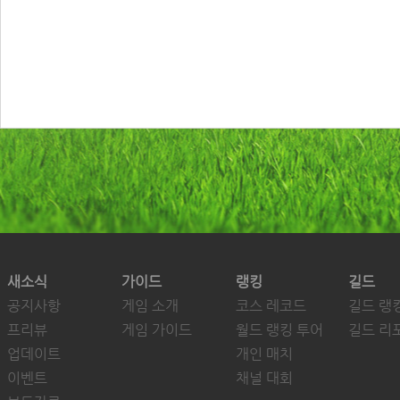
새소식
가이드
랭킹
길드
공지사항
게임 소개
코스 레코드
길드 랭
프리뷰
게임 가이드
월드 랭킹 투어
길드 리
업데이트
개인 매치
이벤트
채널 대회