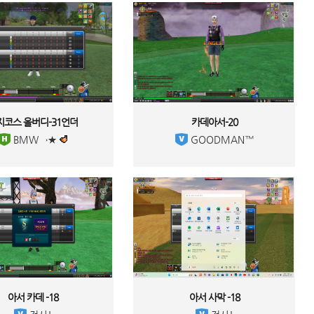
지코스 올버디-31언더 
카데아서-20 
 BMW→★ 
 GOODMAN™ 
아서 카데 -18 
아서 사막 -18 