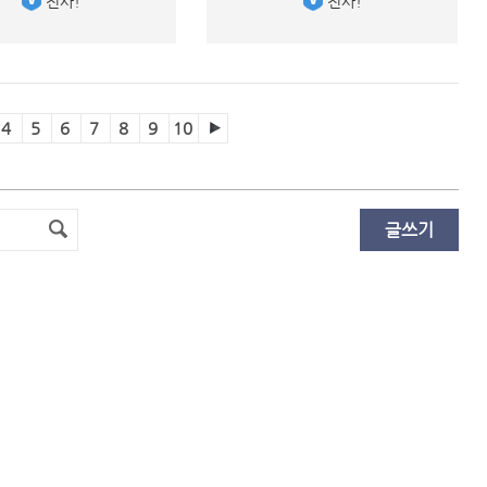
 전사! 
 전사! 
4
5
6
7
8
9
10
글쓰기