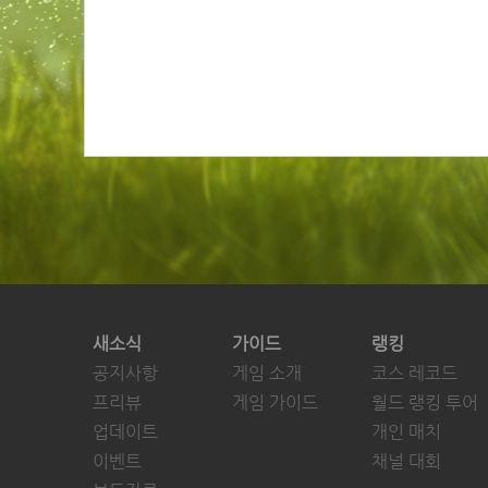
새소식
가이드
랭킹
공지사항
게임 소개
코스 레코드
프리뷰
게임 가이드
월드 랭킹 투어
업데이트
개인 매치
이벤트
채널 대회