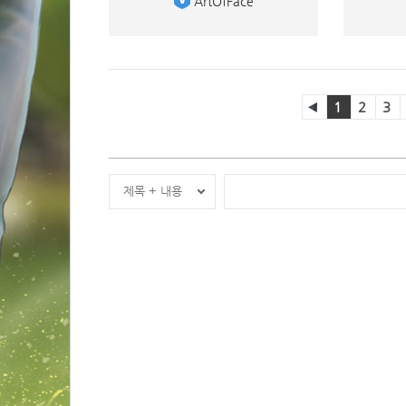
 ArtOfFace 
1
2
3
제목 + 내용