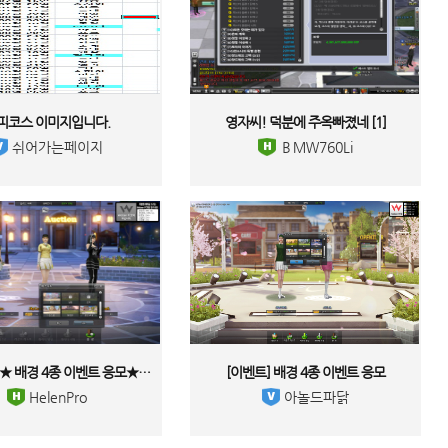
피코스 이미지입니다. 
영자씨! 덕분에 주옥빠졌네 
[1]
 쉬어가는페이지 
 ＢＭＷ760Li 
11월 이벤트 ★ 배경 4종 이벤트 응모★ (* ´艸｀) 
[이벤트] 배경 4종 이벤트 응모 
 HelenPro 
 아놀드파닭 