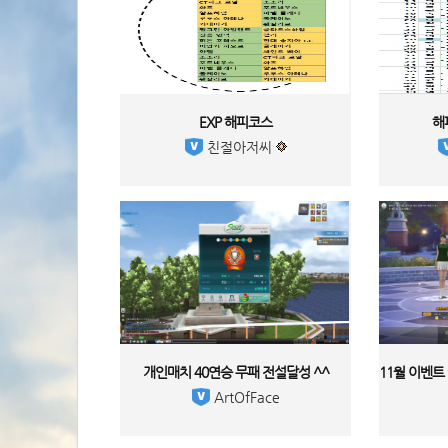
EXP 해피코스 
해
 친절아저씨 
개인매치 40연승 무패 전설달성 ^^ 
 ArtOfFace 