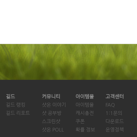
길드
커뮤니티
아이템몰
고객센터
길드 랭킹
샷온 이야기
아이템몰
FAQ
길드 리포트
샷 공부방
캐시충전
1:1문의
스크린샷
쿠폰
다운로드
샷온 POLL
확률 정보
운영정책