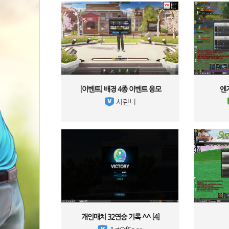
 [이벤트] 배경 4종 이벤트 응모 
엔
 시린니 
개인매치 32연승 기록 ^^ 
[4]