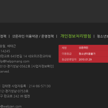
개인정보처리방침
|
|
|
 정책
샷온라인 이용약관
 / 
운영정책
청소년
 
김승철, 배태근
14245 
왕판교로 645번길 14 네오위즈판교타워
elp@helppmang.com
10-경기성남-0562호 [
사업자정보확인
]
erved. 
 김태영 사업자등록 : 214-86-57130 
12-경기성남-0753호 
구 판교로 242 ㈜ 웹젠 
p@webzen.com 