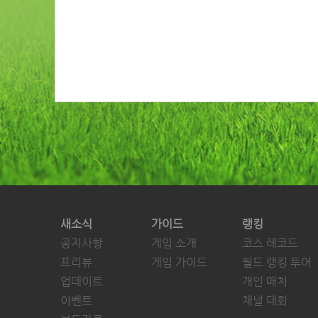
새소식
가이드
랭킹
공지사항
게임 소개
코스 레코드
프리뷰
게임 가이드
월드 랭킹 투어
업데이트
개인 매치
이벤트
채널 대회