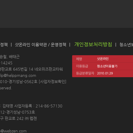
개인정보처리방침
|
|
|
 정책
샷온라인 이용약관
 / 
운영정책
청소년
 
김승철, 배태근
14245 
왕판교로 645번길 14 네오위즈판교타워
elp@helppmang.com
10-경기성남-0562호 [
사업자정보확인
]
erved. 
 김태영 사업자등록 : 214-86-57130 
12-경기성남-0753호 
구 판교로 242 ㈜ 웹젠 
p@webzen.com 