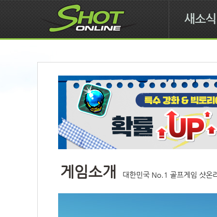
새소식
게임소개
대한민국 No.1 골프게임 샷온