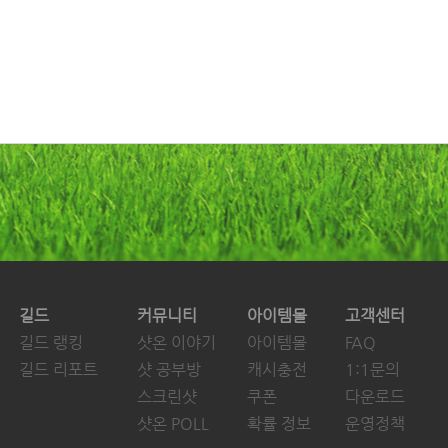
길드
커뮤니티
아이템몰
고객센터
길드 랭킹
샷온 이야기
아이템몰
FAQ
길드 리포트
샷 공부방
캐시충전
1:1문의
스크린샷
쿠폰
다운로드
샷온 POLL
확률 정보
운영정책