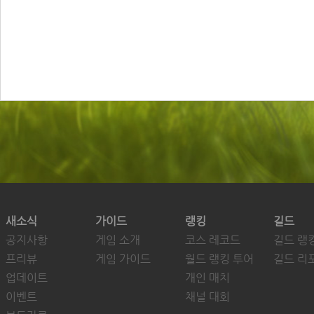
새소식
가이드
랭킹
길드
공지사항
게임 소개
코스 레코드
길드 랭
프리뷰
게임 가이드
월드 랭킹 투어
길드 리
업데이트
개인 매치
이벤트
채널 대회