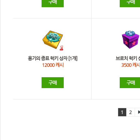
구매
구매
 용기의 증표 럭키 상자 [1개] 
 브로치 럭키 
12000 캐시
3500 캐
구매
구매
1
2