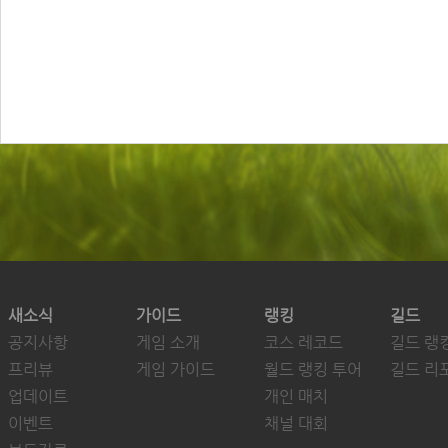
새소식
가이드
랭킹
길드
공지사항
게임 소개
코스 레코드
길드 랭
프리뷰
게임 가이드
월드 랭킹 투어
길드 리
업데이트
개인 매치
이벤트
채널 대회