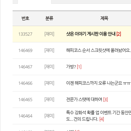
번호
분류
제목
133527
[재미]
샷온 이야기 게시판 이용 안내
 
[2]
146469
[재미]
해피코스 순서 스크릿샷에 올려놨어요.
146467
[재미]
가방?
 
[1]
146466
[재미]
이젠 해피코스까지 오류 나는군요 ㅠㅠ
146465
[재미]
전문가 스탯에 대하여
 
[3]
특수 강화석 확률 업 이벤트 기간 동안
146464
[재미]
도...건의 드립니다.
 
[4]