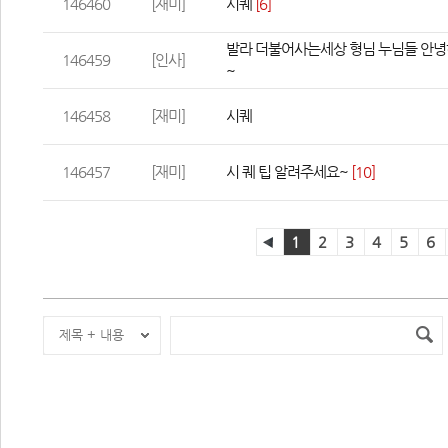
146460
[재미]
시퀘
 
[6]
발라 더불어사는세상 형님 누님들 안녕
146459
[인사]
~
146458
[재미]
시퀘
146457
[재미]
시 퀘 팁 알려주세요~
 
[10]
1
2
3
4
5
6
제목 + 내용