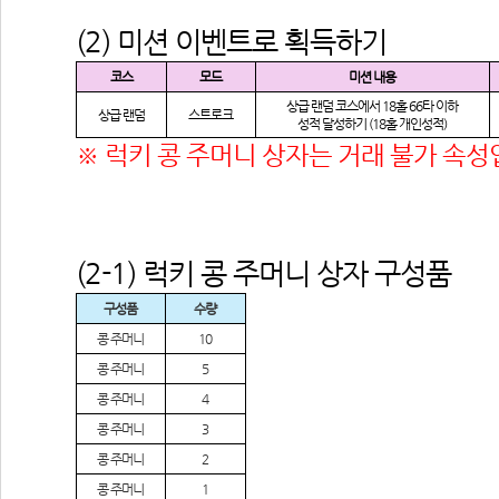
(2) 미션 이벤트로 획득하기
코스
모드
미션 내용
상급 랜덤 코스에서
 18
홀
 66
타 이하
상급 랜덤
스트로크
성적 달성하기
 (18
홀 개인성적
)
※ 럭키 콩 주머니 상자는 거래 불가 속성
(2-1) 럭키 콩 주머니 상자 구성품
구성품
수량
콩 주머니
10
콩 주머니
5
콩 주머니
4
콩 주머니
3
콩 주머니
2
콩 주머니
1