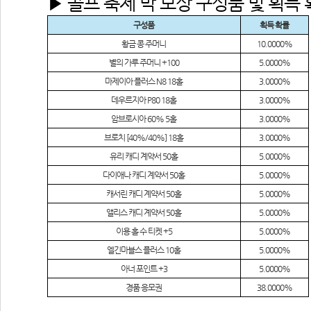
▶ 골프 축제 박 보상 구성품 및 획득
구성품
획득 확률
황금 콩 주머니
10.0000%
별의 가루 주머니
 +100
5.0000%
마제이아 플러스
 N8 18
홀
3.0000%
데우르지아
 P80 18
홀
3.0000%
암브로시아
 60% 5
홀
3.0000%
브로치
 [40%/40%] 18
홀
3.0000%
유리 캐디 계약서
 50
홀
5.0000%
다이애나 캐디 계약서
 50
홀
5.0000%
캐서린 캐디 계약서
 50
홀
5.0000%
앨리스 캐디 계약서
 50
홀
5.0000%
이용 홀 수 티켓
 +5
5.0000%
엘긴마블스 플러스
 10
홀
5.0000%
아너 포인트
 +3
5.0000%
경품 응모권
38.0000%