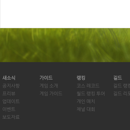
새소식
가이드
랭킹
길드
공지사항
게임 소개
코스 레코드
길드 랭
프리뷰
게임 가이드
월드 랭킹 투어
길드 리
업데이트
개인 매치
이벤트
채널 대회
보도자료