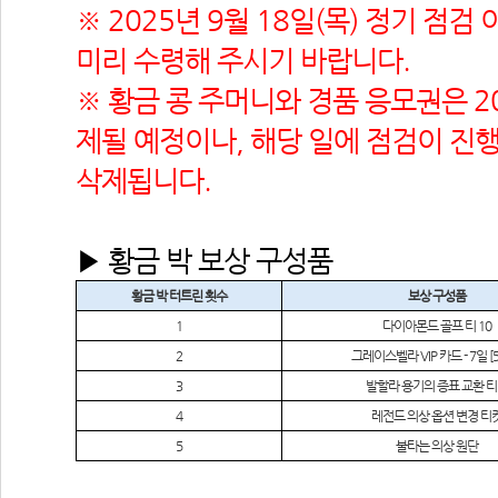
※ 2025년 9월 18일(목) 정기 점검
미리 수령해 주시기 바랍니다.
※ 황금 콩 주머니와 경품 응모권은 202
제될 예정이나, 해당 일에 점검이 진행
삭제됩니다.
▶ 황금 박 보상 구성품
황금 박 터트린 횟수
보상 구성품
1
다이아몬드 골프 티
 10
2
그레이스벨라
 VIP 
카드
 - 7
일
 
3
발할라 용기의 증표 교환 
4
레전드 의상 옵션 변경 티
5
불타는 의상 원단