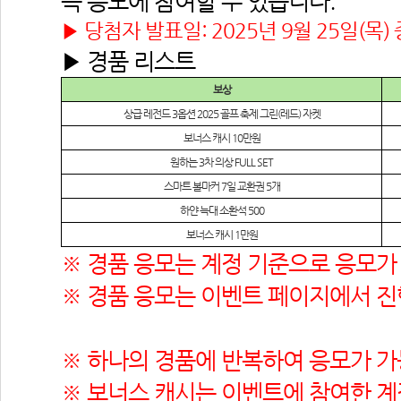
득 응모에 참여할 수 있습니다.
▶ 당첨자 발표일: 2025년 9월 25일(목) 
▶ 경품 리스트
보상
상급 레전드
 3
옵션
 2025 
골프 축제 그린
(
레드
) 
자켓
보너스 캐시 
10
만원
원하는
 3
차 의상
 FULL SET
스마트 볼마커
 7
일 교환권 
5
개
하얀 늑대 소환석
 500
보너스 캐시 
1
만원
※ 경품 응모는 계정 기준으로 응모가
※ 경품 응모는 이벤트 페이지에서 진
※ 하나의 경품에 반복하여 응모가 가
※ 보너스 캐시는 이벤트에 참여한 