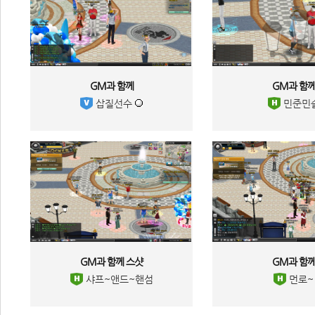
GM과 함께 
GM과 함께
 삽질선수 
 민준민솔
GM과 함께 스샷 
GM과 함께
 샤프~앤드~핸섬 
 먼로~ 