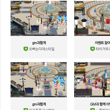
gm과함계 
이벤트 참여
 오빠는다대스타일 
 타이거우즈
gm과함계 
GM과 함께 이