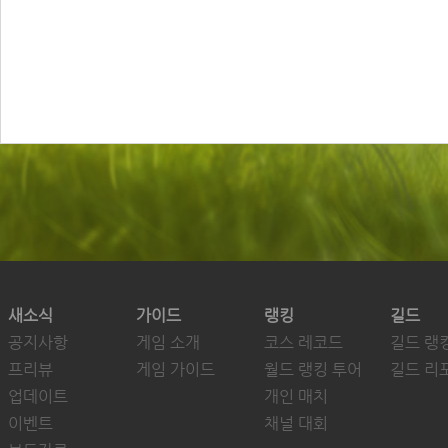
새소식
가이드
랭킹
길드
공지사항
게임 소개
코스 레코드
길드 랭
프리뷰
게임 가이드
월드 랭킹 투어
길드 리
업데이트
개인 매치
이벤트
채널 대회