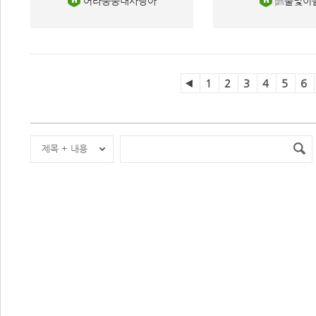
 어라둥둥내사랑아 
 ㏘풀빛이슬
1
2
3
4
5
6
제목 + 내용