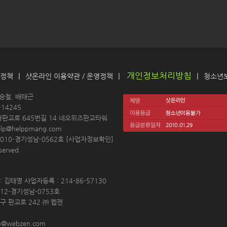
개인정보처리방침
|
|
|
 정책
샷온라인 이용약관
 / 
운영정책
청소년
 
김승철, 배태근
14245 
왕판교로 645번길 14 네오위즈판교타워
elp@helppmang.com
10-경기성남-0562호 [
사업자정보확인
]
erved. 
 김태영 사업자등록 : 214-86-57130 
12-경기성남-0753호 
구 판교로 242 ㈜ 웹젠 
p@webzen.com 