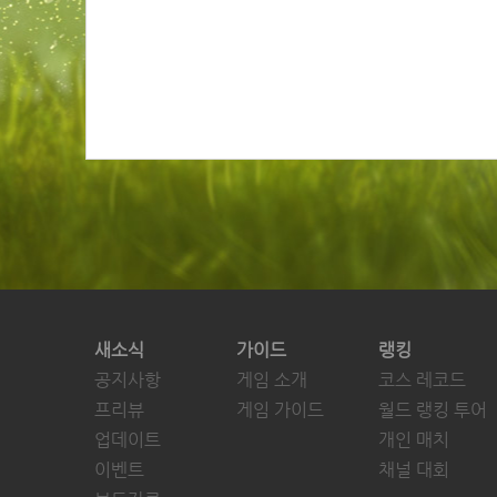
새소식
가이드
랭킹
공지사항
게임 소개
코스 레코드
프리뷰
게임 가이드
월드 랭킹 투어
업데이트
개인 매치
이벤트
채널 대회