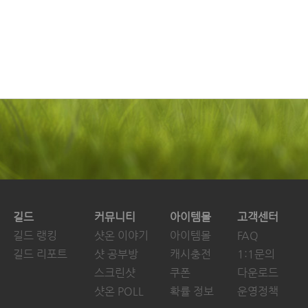
길드
커뮤니티
아이템몰
고객센터
길드 랭킹
샷온 이야기
아이템몰
FAQ
길드 리포트
샷 공부방
캐시충전
1:1문의
스크린샷
쿠폰
다운로드
샷온 POLL
확률 정보
운영정책