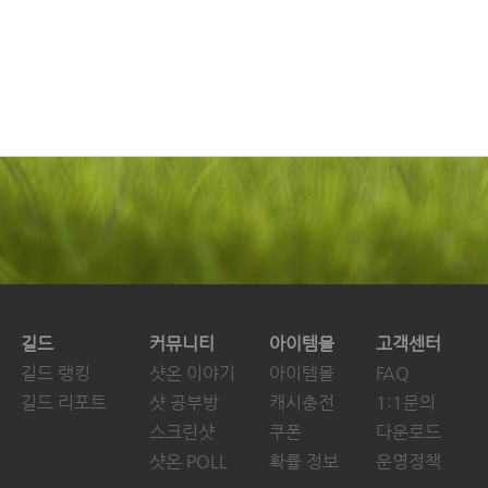
길드
커뮤니티
아이템몰
고객센터
길드 랭킹
샷온 이야기
아이템몰
FAQ
길드 리포트
샷 공부방
캐시충전
1:1문의
스크린샷
쿠폰
다운로드
샷온 POLL
확률 정보
운영정책