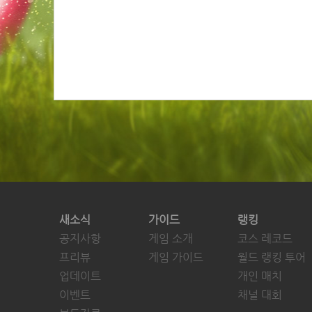
새소식
가이드
랭킹
공지사항
게임 소개
코스 레코드
프리뷰
게임 가이드
월드 랭킹 투어
업데이트
개인 매치
이벤트
채널 대회