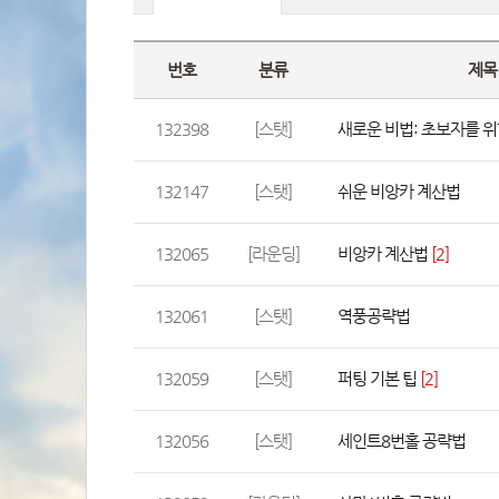
번호
분류
제목
132398
[스탯]
새로운 비법: 초보자를 위
132147
[스탯]
쉬운 비앙카 계산법
132065
[라운딩]
비앙카 계산법
 
[2]
132061
[스탯]
역풍공략법
132059
[스탯]
퍼팅 기본 팁
 
[2]
132056
[스탯]
세인트8번홀 공략법