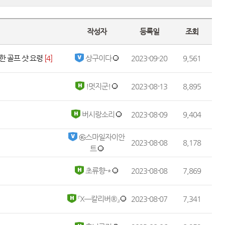
작성자
등록일
조회
한 골프 샷 요령
 
[4]
 상구이다 
 2023-09-20 
9,561
 !멋지군! 
 2023-08-13 
8,895
 버시랑소리 
 2023-08-09 
9,404
 ㉿스마일자이안
 2023-08-08 
8,178
트 
 초류향-* 
 2023-08-08 
7,869
 『Χ─칼리버®』 
 2023-08-07 
7,341