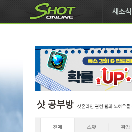
새소식
샷 공부방
샷온라인 관련 팁과 노하우를 
전체
스탯
광장