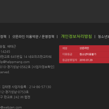
개인정보처리방침
|
|
|
 정책
샷온라인 이용약관
 / 
운영정책
청소년
 
김승철, 배태근
14245 
왕판교로 645번길 14 네오위즈판교타워
elp@helppmang.com
10-경기성남-0562호 [
사업자정보확인
]
erved. 
 김태영 사업자등록 : 214-86-57130 
12-경기성남-0753호 
구 판교로 242 ㈜ 웹젠 
p@webzen.com 