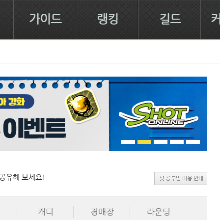
가이드
랭킹
길드
공유해 보세요!
캐디
경매장
라운딩