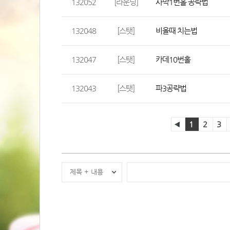
132052
[라운딩]
사막1번홀 공략법
132048
[스탯]
비올때 치는법
132047
[스탯]
카데10번홀
132043
[스탯]
파3공략법
1
2
3
제목 + 내용