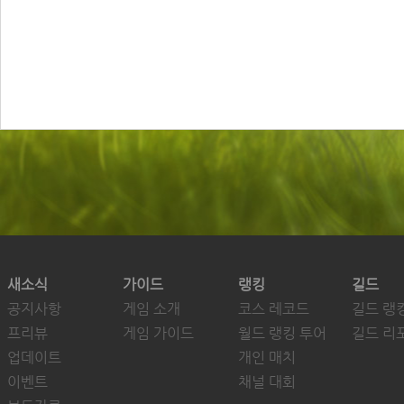
새소식
가이드
랭킹
길드
공지사항
게임 소개
코스 레코드
길드 랭
프리뷰
게임 가이드
월드 랭킹 투어
길드 리
업데이트
개인 매치
이벤트
채널 대회