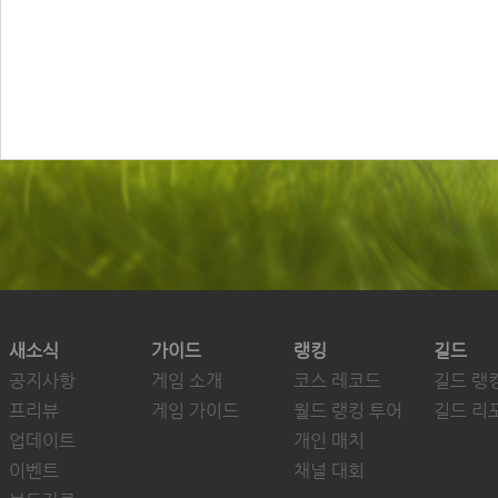
새소식
가이드
랭킹
길드
공지사항
게임 소개
코스 레코드
길드 랭
프리뷰
게임 가이드
월드 랭킹 투어
길드 리
업데이트
개인 매치
이벤트
채널 대회