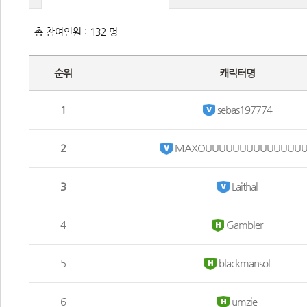
총 참여인원 : 132 명
순위
캐릭터명
1
 sebas197774 
2
 MAXOUUUUUUUUUUUUUUU
3
 Laithal 
 4 
 Gambler 
 5 
 blackmansol 
 6 
 umzie 