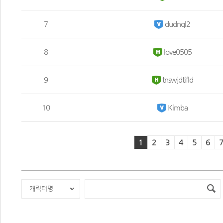
 7 
 dudnql2 
 8 
 love0505 
 9 
 tnswjdtifld 
 10 
 Kimba 
1
2
3
4
5
6
캐릭터명