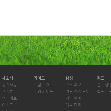
새소식
가이드
랭킹
길드
공지사항
게임 소개
코스 레코드
길드 랭
프리뷰
게임 가이드
월드 랭킹 투어
길드 리
업데이트
개인 매치
이벤트
채널 대회