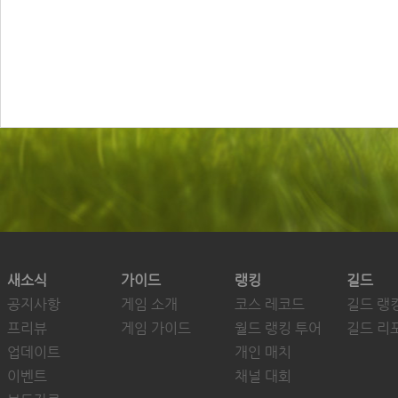
새소식
가이드
랭킹
길드
공지사항
게임 소개
코스 레코드
길드 랭
프리뷰
게임 가이드
월드 랭킹 투어
길드 리
업데이트
개인 매치
이벤트
채널 대회