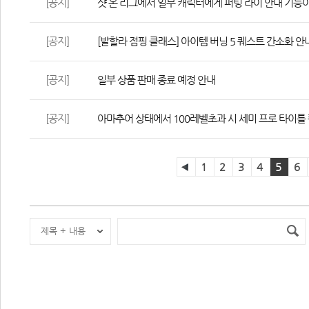
[공지]
샷 온 리그에서 일부 캐릭터에게 퍼팅 라이 안내 기능이
[공지]
[발할라 점핑 클래스] 아이템 버닝 5 퀘스트 간소화 안
[공지]
일부 상품 판매 종료 예정 안내
[공지]
아마추어 상태에서 100레벨초과 시 세미 프로 타이틀 
1
2
3
4
5
6
제목 + 내용