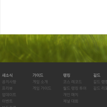
새소식
가이드
랭킹
길드
공지사항
게임 소개
코스 레코드
길드 랭
프리뷰
게임 가이드
월드 랭킹 투어
길드 리
업데이트
개인 매치
이벤트
채널 대회