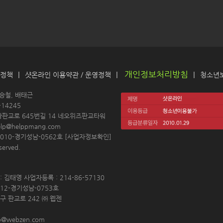
개인정보처리방침
|
|
|
 정책
샷온라인 이용약관
 / 
운영정책
청소년
 
김승철, 배태근
14245 
왕판교로 645번길 14 네오위즈판교타워
elp@helppmang.com
10-경기성남-0562호 [
사업자정보확인
]
erved. 
 김태영 사업자등록 : 214-86-57130 
12-경기성남-0753호 
구 판교로 242 ㈜ 웹젠 
p@webzen.com 