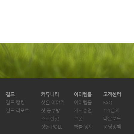
길드
커뮤니티
아이템몰
고객센터
길드 랭킹
샷온 이야기
아이템몰
FAQ
길드 리포트
샷 공부방
캐시충전
1:1문의
스크린샷
쿠폰
다운로드
샷온 POLL
확률 정보
운영정책