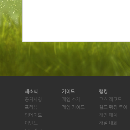
새소식
가이드
랭킹
공지사항
게임 소개
코스 레코드
프리뷰
게임 가이드
월드 랭킹 투어
업데이트
개인 매치
이벤트
채널 대회